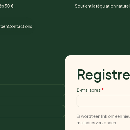
€
Soutient la régulation naturelle du st
rden
Contact ons
Registr
*
E-mailadres
Er wordt een link om een nie
mailadres verzonden.