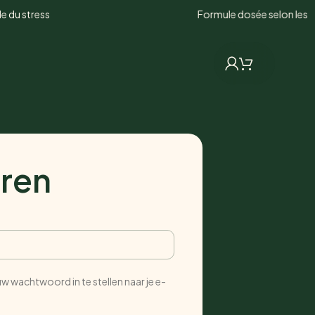
ress
Formule dosée selon les études c
eren
uw wachtwoord in te stellen naar je e-