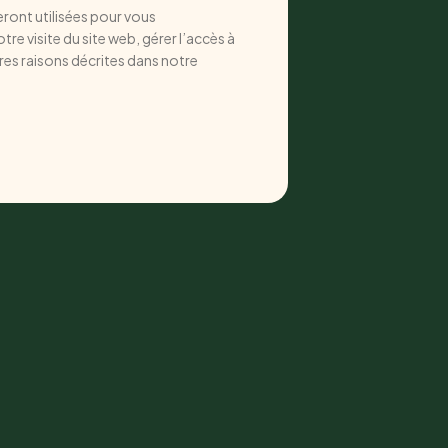
ront utilisées pour vous
e visite du site web, gérer l’accès à
res raisons décrites dans notre