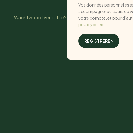
Vos données personnelles se
accompagner au cours de votr
Wachtwoord vergeten?
votre compte, et pour d’aut
privacybeleid
.
REGISTREREN