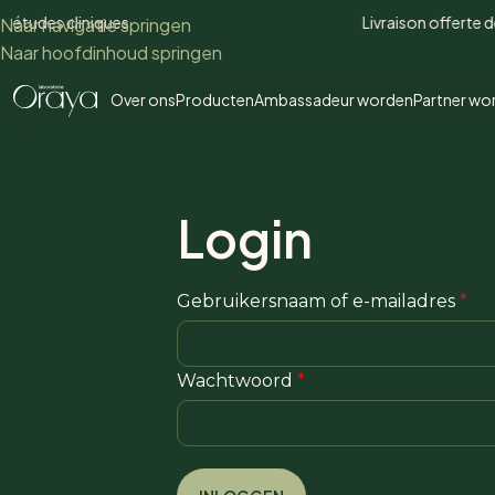
Cookies beheer paneel
s cliniques
Livraison offerte dès 50 
Naar navigatie springen
Naar hoofdinhoud springen
Over ons
Producten
Ambassadeur worden
Partner wo
Login
Gebruikersnaam of e-mailadres
*
Wachtwoord
*